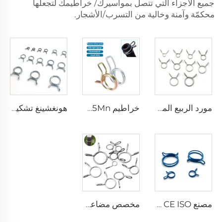
جميع الأجزاء التي تتصل بمواسيرك/ خراطيمك لتجعلها
محكمّة وآمنة وخالية من التسرب/الأشجار.
مورد الربيع المخصص تشكيل线الفولاذ المقاوم للصدأ أسلاك واحدة ربيع التواء نوع حلقة خرطوم القفل لخط الوقود
خراطيم 65Mn فولاذية Uxcell أسلاك مزدوجة ربيع كليب خرطوم قابل للقفل لخط الوقود أنابيب سيليكون
هونغشينغ تشكيل صلب غير قابل للصدأ حلقة واحدة ربيع لولبي نوع كlamق خرطوم الوقود
مصنع CE ISO فرملين مزدوج أزرق سلك فولاذي ربيع خرطوم قابضクリب
مخصص مضاعف معدني فولاذي سلك ربيع لفIFC مقايسة للوقود خرطوم السيليكون