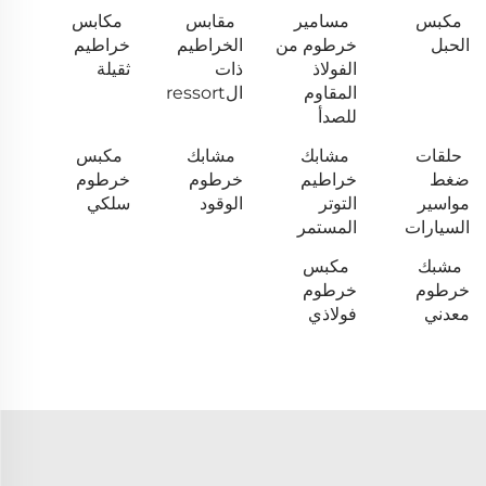
مكبس
مسامير
مقابس
مكابس
الحبل
خرطوم من
الخراطيم
خراطيم
الفولاذ
ذات
ثقيلة
المقاوم
الressort
للصدأ
حلقات
مشابك
مشابك
مكبس
ضغط
خراطيم
خرطوم
خرطوم
مواسير
التوتر
الوقود
سلكي
السيارات
المستمر
مشبك
مكبس
خرطوم
خرطوم
معدني
فولاذي