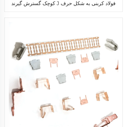
فولاد کربنی به شکل حرف J کوچک گسترش گیرند