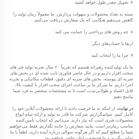
۷. تحویل چقدر طول خواهد کشید 
بسته به تعداد محصولات و سهولت پردازش، ما معمولاً زمان تولید را 
کاهش می‌دهیم هنگامی که یک سفارش دریافت می‌کنیم 
۸. چه روش های پرداختی را حمایت می کنید 
ارتقا یا حساب‌های دیگر 
۹. چرا ما را انتخاب کنید 
ما یک تولیدکننده رهبرانه هستیم که تقریباً ۲۰ سال تجربه تولید فنر های 
سخت افزار داریم و در حال حاضر فناوری ثابت شده ای در بخش های 
ضربه ای پیوسته، بخش های ضربه ای دقیق، قطعات مکانیکی و تجربه 
اجزا داریم. ما تمرکز ما بر ساخت اجزای سخت افزار با کیفیت بالا، 
قابل اعتماد و طولانی‌مدت است تا به مشخصات منحصر به فرد شما 
بپاسخ دهیم 
در نهایت، 
از اینکه به ما فرصت دادید تا ارائه محصولات آنلاین خود را 
کامل کنیم، سپاسگزاریم. شرکت ما قادر به تولید و ارائه تمام انواع 
محصولات فنری است که نیاز دارید. می‌دانیم که انتخاب تأمین‌کننده 
مناسب زمان‌بر است. بیایید سفارش را جانبه بگذاریم. فقط می‌خواهیم 
شما را مطلع کنیم که اگر هرگونه سوالی درباره آینده دارید، لطفاً با ما 
تماس بگیرید و ما همیشه برایتان حاضر خواهیم بود. 