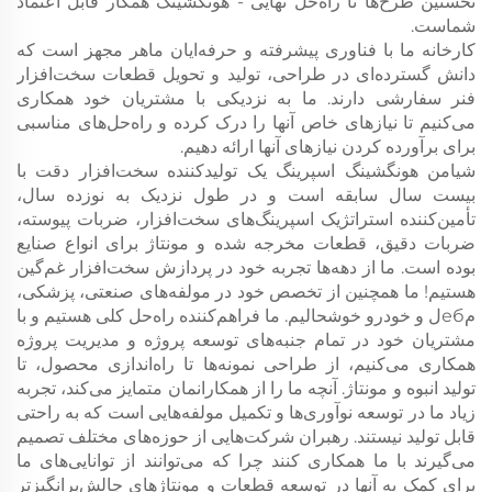
نخستین طرح‌ها تا راه‌حل نهایی - هونگشینگ همکار قابل اعتماد
شماست.
کارخانه ما با فناوری پیشرفته و حرفه‌ایان ماهر مجهز است که
دانش گسترده‌ای در طراحی، تولید و تحویل قطعات سخت‌افزار
فنر سفارشی دارند. ما به نزدیکی با مشتریان خود همکاری
می‌کنیم تا نیازهای خاص آنها را درک کرده و راه‌حل‌های مناسبی
برای برآورده کردن نیازهای آنها ارائه دهیم.
شیامن هونگشینگ اسپرینگ یک تولیدکننده سخت‌افزار دقت با
بیست سال سابقه است و در طول نزدیک به نوزده سال،
تأمین‌کننده استراتژیک اسپرینگ‌های سخت‌افزار، ضربات پیوسته،
ضربات دقیق، قطعات مخرجه شده و مونتاژ برای انواع صنایع
بوده است. ما از دهه‌ها تجربه خود در پردازش سخت‌افزار غم‌گین
هستیم! ما همچنین از تخصص خود در مولفه‌های صنعتی، پزشکی،
مебل و خودرو خوشحالیم. ما فراهم‌کننده راه‌حل کلی هستیم و با
مشتریان خود در تمام جنبه‌های توسعه پروژه و مدیریت پروژه
همکاری می‌کنیم، از طراحی نمونه‌ها تا راه‌اندازی محصول، تا
تولید انبوه و مونتاژ. آنچه ما را از همکارانمان متمایز می‌کند، تجربه
زیاد ما در توسعه نوآوری‌ها و تکمیل مولفه‌هایی است که به راحتی
قابل تولید نیستند. رهبران شرکت‌هایی از حوزه‌های مختلف تصمیم
می‌گیرند با ما همکاری کنند چرا که می‌توانند از توانایی‌های ما
برای کمک به آنها در توسعه قطعات و مونتاژ‌های چالش‌برانگیزتر