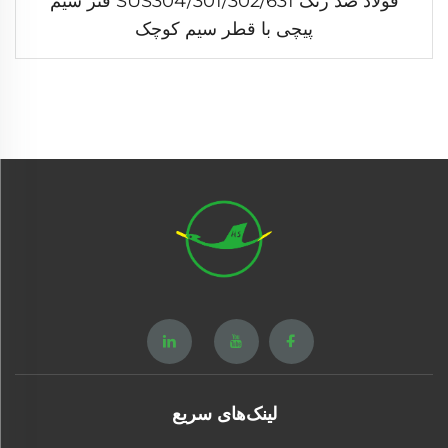
فولاذ ضد زنگ SUS304/301/302/631 فنر سیم
پیچی با قطر سیم کوچک
لینک‌های سریع