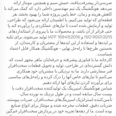
ضربه‌بردار پیشرفت‌یافته، خمش سیم و همچنین مونتاژ ارائه
می‌دهد. هونگشینگ یک تیم مهندسین داخلی دارد که کمک می‌کند با
کاهش هزینه و زمان، خط پایین پروژه شما را بهبود بخشد. هر
قطعه‌ای که تولید می‌کنیم، با اطمینان ارائه می‌شود که طراحی،
تولید و آزمایش شده است تا نیازهای عملکردی را برآورده کند یا
حتی فراتر از آن باشد، و محصولات ما با پیروی از استانداردهای
ISO 9001:2015 و IATF 16949:2016 تولید می‌شوند. برای تکیه
بر ایده‌ها و استفاده از این ایده‌ها از مشتریان و کارمندان، از
نخستین طرح‌ها تا راه‌حل نهایی - هونگشینگ همکار قابل اعتماد
شماست.
کارخانه ما با فناوری پیشرفته و حرفه‌ایان ماهر مجهز است که
دانش گسترده‌ای در طراحی، تولید و تحویل قطعات سخت‌افزار
فنر سفارشی دارند. ما به نزدیکی با مشتریان خود همکاری
می‌کنیم تا نیازهای خاص آنها را درک کرده و راه‌حل‌های مناسبی
برای برآورده کردن نیازهای آنها ارائه دهیم.
شیامن هونگشینگ اسپرینگ یک تولیدکننده سخت‌افزار دقت با
بیست سال سابقه است و در طول نزدیک به نوزده سال،
تأمین‌کننده استراتژیک اسپرینگ‌های سخت‌افزار، ضربات پیوسته،
ضربات دقیق، قطعات مخرجه شده و مونتاژ برای انواع صنایع
بوده است. ما از دهه‌ها تجربه خود در پردازش سخت‌افزار غم‌گین