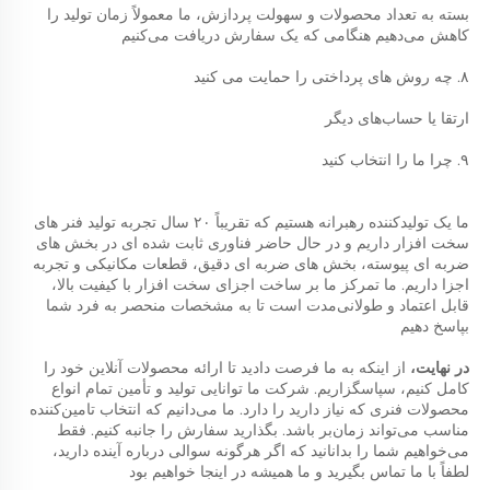
بسته به تعداد محصولات و سهولت پردازش، ما معمولاً زمان تولید را 
کاهش می‌دهیم هنگامی که یک سفارش دریافت می‌کنیم 
۸. چه روش های پرداختی را حمایت می کنید 
ارتقا یا حساب‌های دیگر 
۹. چرا ما را انتخاب کنید 
ما یک تولیدکننده رهبرانه هستیم که تقریباً ۲۰ سال تجربه تولید فنر های 
سخت افزار داریم و در حال حاضر فناوری ثابت شده ای در بخش های 
ضربه ای پیوسته، بخش های ضربه ای دقیق، قطعات مکانیکی و تجربه 
اجزا داریم. ما تمرکز ما بر ساخت اجزای سخت افزار با کیفیت بالا، 
قابل اعتماد و طولانی‌مدت است تا به مشخصات منحصر به فرد شما 
بپاسخ دهیم 
در نهایت، 
از اینکه به ما فرصت دادید تا ارائه محصولات آنلاین خود را 
کامل کنیم، سپاسگزاریم. شرکت ما توانایی تولید و تأمین تمام انواع 
محصولات فنری که نیاز دارید را دارد. ما می‌دانیم که انتخاب تامین‌کننده 
مناسب می‌تواند زمان‌بر باشد. بگذارید سفارش را جانبه کنیم. فقط 
می‌خواهیم شما را بدانانید که اگر هرگونه سوالی درباره آینده دارید، 
لطفاً با ما تماس بگیرید و ما همیشه در اینجا خواهیم بود 