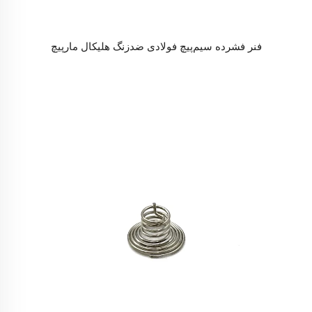
فنر فشرده سیم‌پیچ فولادی ضدزنگ هلیکال مارپیچ