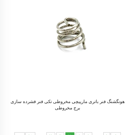
هونگشنگ فنر باتری مارپیچی مخروطی تکی فنر فشرده سازی
برج مخروطی