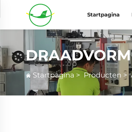
Startpagina
DRAADVORM
Startpagina
>
Producten
>