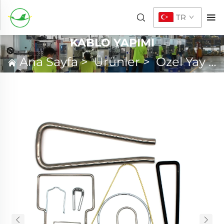
TR
KABLO YAPIMI
Ana Sayfa
>
Ürünler
>
Özel Yay
>