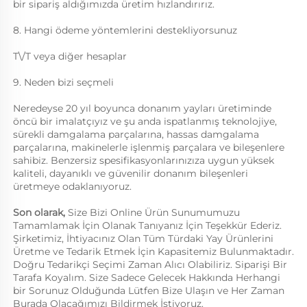
bir sipariş aldığımızda üretim hızlandırırız. 
8. Hangi ödeme yöntemlerini destekliyorsunuz 
T\/T veya diğer hesaplar 
9. Neden bizi seçmeli 
Neredeyse 20 yıl boyunca donanım yayları üretiminde 
öncü bir imalatçıyız ve şu anda ispatlanmış teknolojiye, 
sürekli damgalama parçalarına, hassas damgalama 
parçalarına, makinelerle işlenmiş parçalara ve bileşenlere 
sahibiz. Benzersiz spesifikasyonlarınızıza uygun yüksek 
kaliteli, dayanıklı ve güvenilir donanım bileşenleri 
üretmeye odaklanıyoruz. 
Son olarak, 
Size Bizi Online Ürün Sunumumuzu 
Tamamlamak İçin Olanak Tanıyanız İçin Teşekkür Ederiz. 
Şirketimiz, İhtiyacınız Olan Tüm Türdaki Yay Ürünlerini 
Üretme ve Tedarik Etmek İçin Kapasitemiz Bulunmaktadır. 
Doğru Tedarikçi Seçimi Zaman Alıcı Olabiliriz. Siparişi Bir 
Tarafa Koyalım. Size Sadece Gelecek Hakkında Herhangi 
bir Sorunuz Olduğunda Lütfen Bize Ulaşın ve Her Zaman 
Burada Olacağımızı Bildirmek İstiyoruz. 