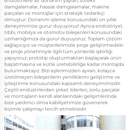
endüstrilere ait donanım yayları, sürekli
damgalamalar, hassas damgalamalar, makine
parçaları ve montajlar için stratejik tedarikçi
olmuştur. Donanım işleme konusundaki on yıllık
deneyimimize gurur duyuyoruz! Ayrıca endüstriyel,
tıbbi, mobilya ve otomotiv bileşenleri konusundaki
uzmanlığımıza da gurur duyuyoruz. Toplam çözüm
sağlayıcıyız ve müşterilerimizle proje geliştirmedeki
ve proje yönetimiyle ilgili tüm yönlerde işbirliği
yapıyoruz; prototip oluşturmaktan başlayarak ürün
başlatmasına ve kütle üretebilirliğe kadar montajda
bulunmaktayız. Bizi eşlerimizden ayıran, kolayca
üretilmeyen bileşenlerin yeniliklerini geliştirme ve
iyileştirme konusundaki kapsamlı deneyimimizdir.
Çeşitli endüstrilerden şirket liderleri, zorlu parçalar
ve montajların kendi alanlarındaki gelişimlerinde
bize yardımcı olma kabiliyetimize güvenerek
bizimle çalışmayı tercih etmektedir.