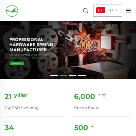
TR
yıllar
+㎡
21
6,000
Yay R&D Uzmanlığı
Üretim Bazası
+
34
500