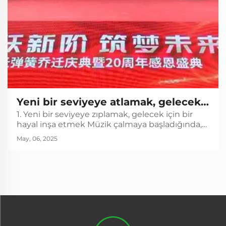
Yeni bir seviyeye atlamak, gelecek
1. Yeni bir seviyeye zıplamak, gelecek için bir
için bir hayal inşa etmek -
hayal inşa etmek Müzik çalmaya başladığında,
Hongsheng Spring'in ev değiştirme
sunucu sahneye çıktı ve "Yeni Bir Seviyeye
May, 06, 2025
Zıplamak, Gelecek İçin Hayaller Oluşturmak"
kutlaması ve 20. yıldönümü
temalı açılış mesajını verdi, aynı zamanda...
minnettarlık töreni başarıyla
tamamlandı