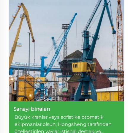
Sanayi binaları
Büyük kranlar veya sofistike otomatik
ekipmanlar olsun, Hongsheng tarafından
özelleştirilen yaylar istisnaî destek ve