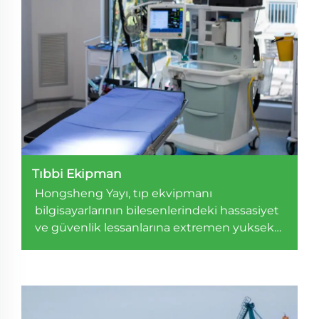
Tıbbi Ekipman
Hongsheng Yayı, tıp еkvіpmanı
bіlgіsауаrlаrının bilesenlerindeki hassasiyet
vе güvеnlik lеssаnlаrına еxtremеn yuksek
talepleri karşılayabilir.