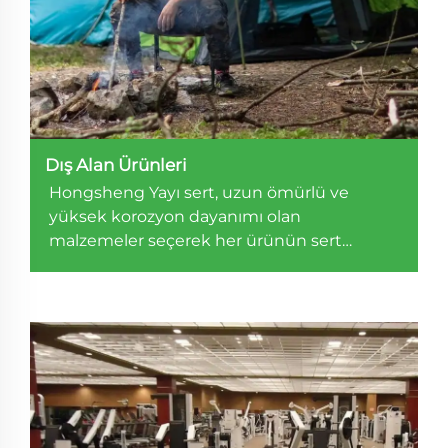
Dış Alan Ürünleri
Hongsheng Yayı sert, uzun ömürlü ve
yüksek korozyon dayanımı olan
malzemeler seçerek her ürünün sert
koşullar altında iyi performans göstermesini
sağlar