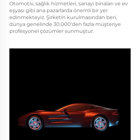
Otomotiv, sağlık hizmetleri, sanayi binaları ve ev
eşyası gibi ana pazarlarda önemli bir yer
edinmekteyiz. Şirketin kurulmasından beri,
dünya genelinde 30.000'den fazla müşteriye
profesyonel çözümler sunmuştur.