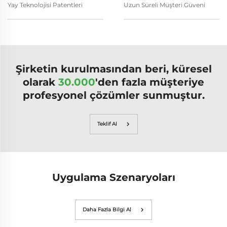
Yay Teknolojisi Patentleri
Uzun Süreli Müşteri Güveni
Şirketin kurulmasından beri, küresel
olarak
30.000
'den fazla müşteriye
profesyonel çözümler sunmuştur.
Teklif Al
Uygulama Szenaryoları
Daha Fazla Bilgi Al