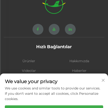
Hızlı Bağlantılar
Ürünler
Hakkımızda
Videolar
Haberler
İletişim
BLOG
We value your privacy
We use cookies and similar tools to provide our services.
If you don't want to accept all cookies, click Personalize
cookies.
Abone ol