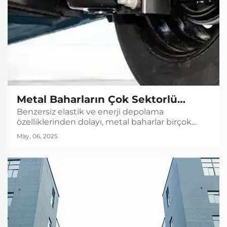
Metal Baharların Çok Sektorlü
Benzersiz elastik ve enerji depolama
Uygulamaları
özelliklerinden dolayı, metal baharlar birçok
endüstride yaygın olarak kullanılmaktadır.
May, 06, 2025
Aşağıda, farklı endüstrilerde baharların tipik
uygulamaları ve fonksiyon analizi
bulunmaktadır...