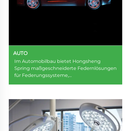
AUTO
Im Automobilbau bietet Hongsheng
Spring maßgeschneiderte Federnlösungen
für Federungssysteme,
Sitzverstellvorrichtungen und Motorteile.