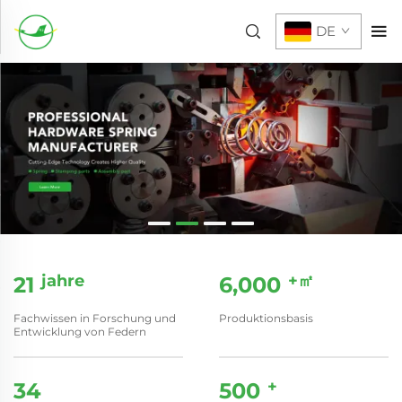
DE
jahre
+㎡
21
6,000
Fachwissen in Forschung und
Produktionsbasis
Entwicklung von Federn
+
34
500