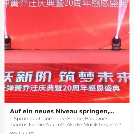
Auf ein neues Niveau springen,
1. Sprung auf eine neue Ebene, Bau eines
Träume für die Zukunft bauen - Der
Traums für die Zukunft. Als die Musik begann zu
Einstandsfest von Hongsheng
spielen, trat der Moderator auf die Bühne und
May, 06, 2025