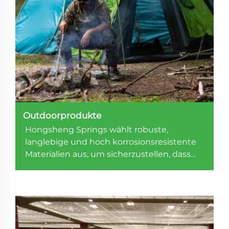
Outdoorprodukte
Hongsheng Springs wählt robuste,
langlebige und hoch korrosionsresistente
Materialien aus, um sicherzustellen, dass
jedes Produkt unter strengen
Bedingungen gut performt.