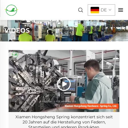
DE
VIDEOS
Xiamen Hongsheng Spring konzentriert sich seit
20 Jahren auf die Herstellung von Federn,
Stanzteilen und anderen Produkten.