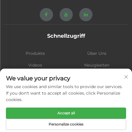
Schnellzugriff
Produkte
Über Uns
Videos
Neuigkeiten
Kontakt
Blog
We value your privacy
We use cookies and similar tools to provide our services.
If you don't want to accept all cookies, click Personalize
cookies.
Abonnieren
Accept all
Urheberrecht © Xiamen Hongsheng Hardware Spring Co., Ltd. Alle
Personalize cookies
Rechte vorbehalten -
Datenschutzrichtlinie