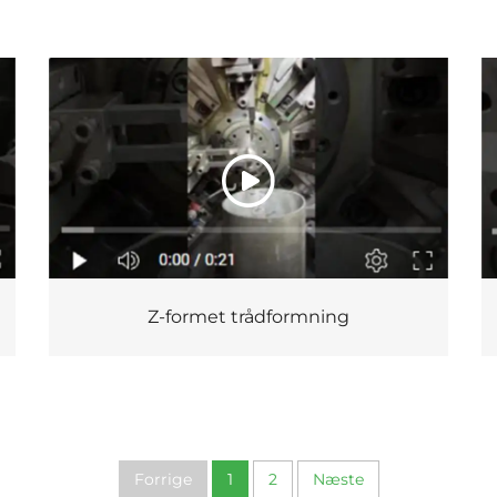
Z-formet trådformning
Forrige
1
2
Næste