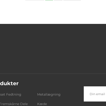
dukter
sset Fedtning
Metallægning
Fremskårne Dele
Kæde