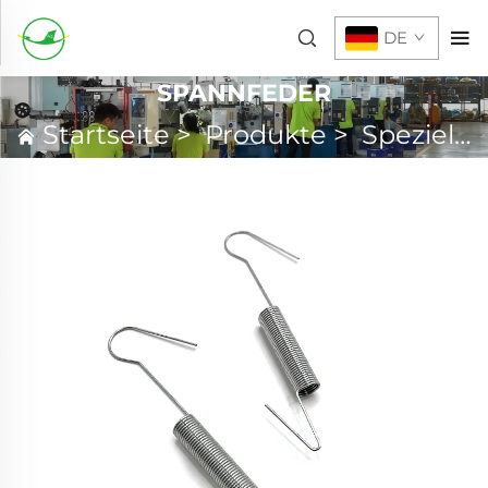
DE
SPANNFEDER
Startseite
>
Produkte
>
Spezielle Feder