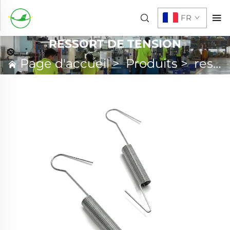
FR
RESSORT DE TENSION
Page d'accueil
>
Produits
>
ressort personnalisé