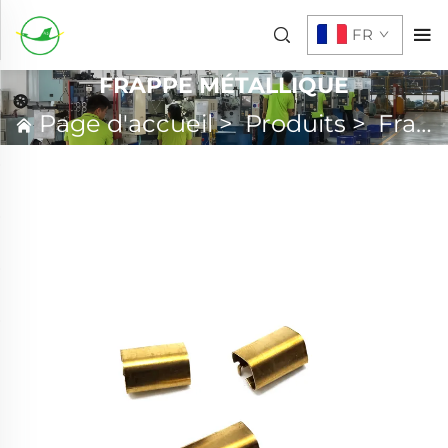
FR
FRAPPE MÉTALLIQUE
Page d'accueil
>
Produits
>
Frappe Métallique