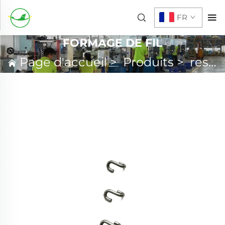
FR
FORMAGE DE FIL
Page d'accueil
>
Produits
>
ressort personnalisé