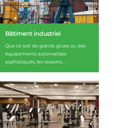
Bâtiment industriel
Que ce soit de grands grues ou des
équipements automatisés
sophistiqués, les ressorts
personnalisés par Hongsheng
peuvent fournir un soutien et une
stabilité exceptionnels