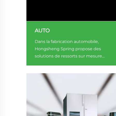
AUTO
Dans la fabrication automobile,
Hongsheng Spring propose des
solutions de ressorts sur mesure
pour les systèmes de suspension, les
dispositifs d'ajustement de sièges et
les composants moteurs.