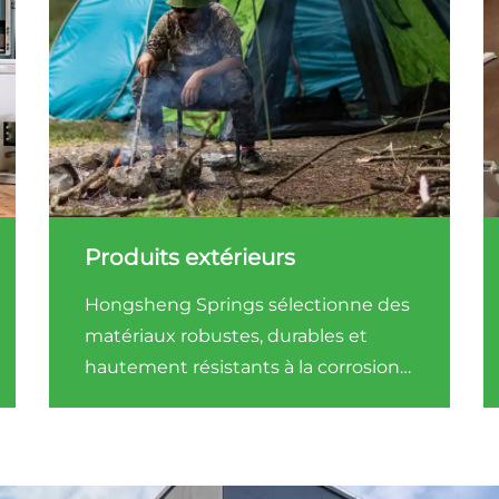
Produits extérieurs
Hongsheng Springs sélectionne des
matériaux robustes, durables et
hautement résistants à la corrosion
pour s'assurer que chaque produit
fonctionne bien dans des conditions
sévères