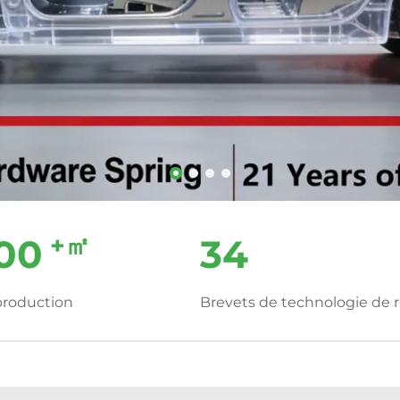
+㎡
00
34
production
Brevets de technologie de r