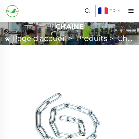
FR
CHAÎNE
Page d'accueil
>
Produits
>
Chaîne