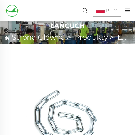
PL
ŁAŃCUCH
Strona Główna
>
Produkty
>
Łańcuch