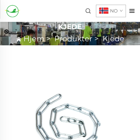
NO
KJEDE
Hjem
>
Produkter
>
Kjede