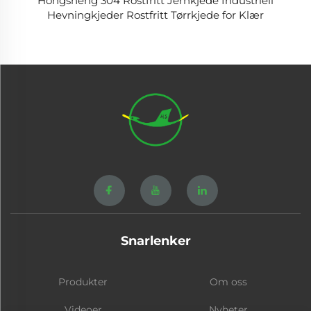
Hongsheng 304 Rostfritt Jernkjede Industriell
Hevningkjeder Rostfritt Tørrkjede for Klær
Snarlenker
Produkter
Om oss
Videoer
Nyheter