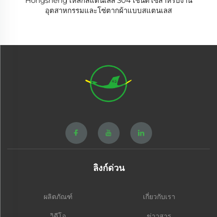
Hongsheng เหล็กสแตนเลส 304 เชนิดโซ่สำหรับงาน
อุตสาหกรรมและโซ่ตากผ้าแบบสแตนเลส
ลิงก์ด่วน
ผลิตภัณฑ์
เกี่ยวกับเรา
วิดีโอ
ข่าวสาร