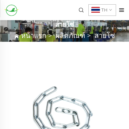
TH
สายโซ่
หน้าแรก
>
ผลิตภัณฑ์
>
สายโซ่