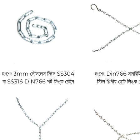
হংশেং 3mm স্টেনলেস স্টিল SS304
হংশেং Din766 মানবিহি
বা SS316 DIN766 শর্ট লিঙ্ক চেইন
স্টিল শিল্পীয় ছোট লিঙ্ক