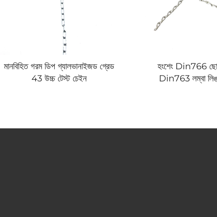
মানবিহিত গরম ডিপ গ্যালভানাইজড গ্রেড
হংশেং Din766 ছোট
43 উচ্চ টেস্ট চেইন
Din763 লম্বা লিঙ্
Astm80 304 316 স্টে
চেইন