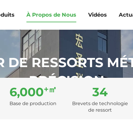
duits
À Propos de Nous
Vidéos
Actua
 DE RESSORTS MÉ
PRÉCISION
+㎡
6,000
34
Offrir des produits et solutions sur mesure
Base de production
Brevets de technologie
de ressort