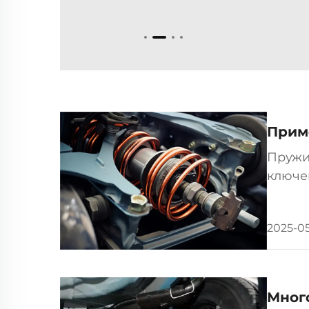
типичный анализ примен
пружин в различных отрас
Прим
Пружи
ключе
движе
функц
2025-0
Мног