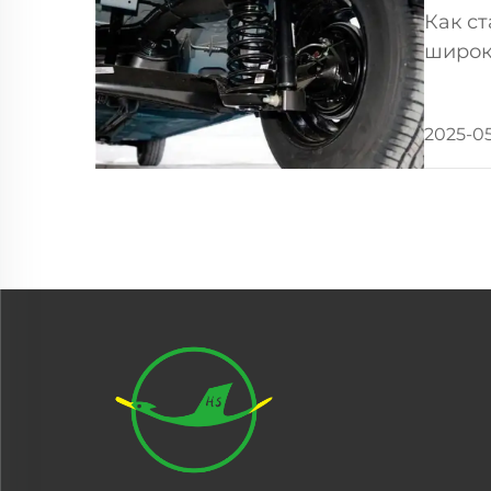
Как с
широк
эласт
приме
2025-0