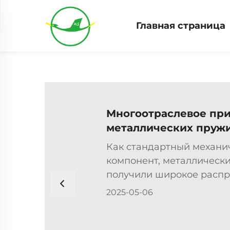
Главная страница
Многоотраслевое пр
металлических пруж
Как стандартный механи
компонент, металлическ
получили широкое распр
многих отраслях благода
2025-05-06
уникальным эластичным 
характеристикам. Ниже 