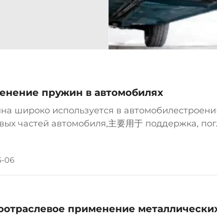
ения и функций
лях...
енение пружин в автомобилях
на широко используется в автомобилестроении
вых частей автомобиля,主要用于 поддержка, пог
ния и другие функции. Ниже приведены осно
ии пружин в автомобильной промышленности..
5-06
оотраслевое применение металлически