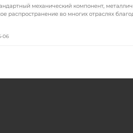
тандартный механический компонент, металли
ое распространение во многих отраслях благ
ичным и энергоемким характеристикам. Ниже 
нения и функций пружин в различных отраслях.
5-06