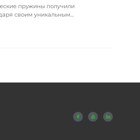
ческие пружины получили
одаря своим уникальным
приведен типичный анализ
..