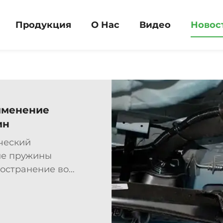
Продукция
О Нас
Видео
Новос
именение
ин
ческий
ие пружины
остранение во
ря своим
и энергоемким
приведен