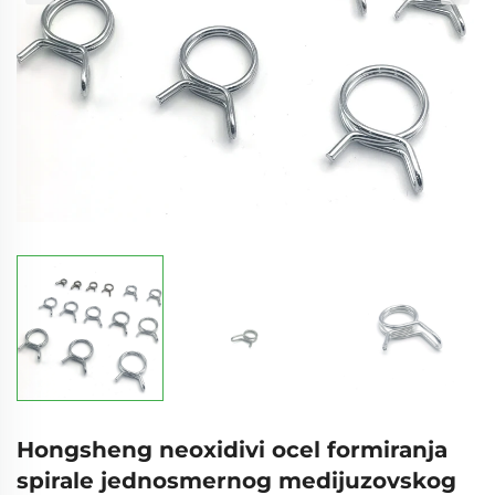
Hongsheng neoxidivi ocel formiranja
spirale jednosmernog medijuzovskog