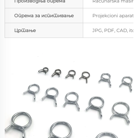
Производња опрема
Računarska mašina, 
Опрема за испитивање
Projekcioni aparat, 
Цртање
JPG, PDF, CAD, itd