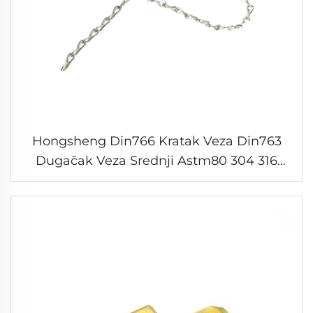
Hongsheng Din766 Kratak Veza Din763
Dugačak Veza Srednji Astm80 304 316
Nerezano Celikano Lance