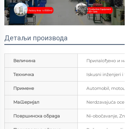
Детаљи производа
Величина
Прилагођено и на 
Техничка
Iskusni inženjeri i t
Примене
Automobil, motoцикл,
Материјал
Nerdzavajuća ocel; B
Површинска обрада
Ni-obočavanje, Zn-ob