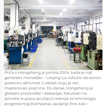
Priča o Hongsheng je počela 2004. kada je naš
generalni menadžer – Lieqing Liu odlučio da osnovi
poslovnu aktivnost u oblasti koju je već
masterovao: praznine. Do danas, Hongsheng je
globalni proizvođač i dobavljač, fokusiran na
potrebe kupaca, pružajući rešenja za tehnologiju
progresivnog štampanja, savijanje žice, kao i