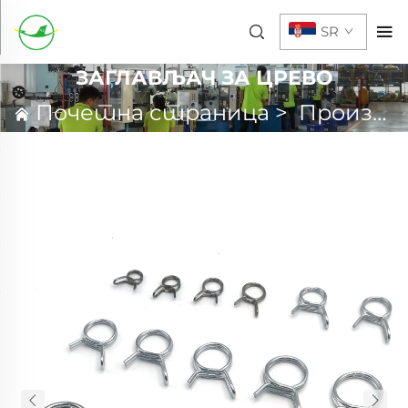
SR
ЗАГЛАВЉАЧ ЗА ЦРЕВО
Почетна страница
>
Производи