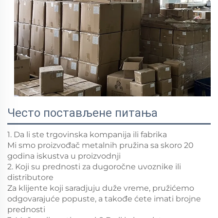
Често постављене питања
1. Da li ste trgovinska kompanija ili fabrika
Mi smo proizvođač metalnih pružina sa skoro 20
godina iskustva u proizvodnji
2. Koji su prednosti za dugoročne uvoznike ili
distributore
Za klijente koji saradjuju duže vreme, pružićemo
odgovarajuće popuste, a takođe ćete imati brojne
prednosti