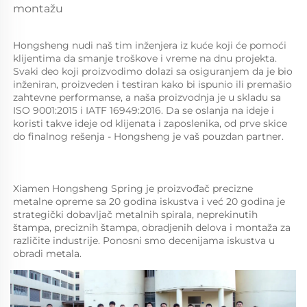
montažu
Hongsheng nudi naš tim inženjera iz kuće koji će pomoći 
klijentima da smanje troškove i vreme na dnu projekta. 
Svaki deo koji proizvodimo dolazi sa osiguranjem da je bio 
inženiran, proizveden i testiran kako bi ispunio ili premašio 
zahtevne performanse, a naša proizvodnja je u skladu sa 
ISO 9001:2015 i IATF 16949:2016. Da se oslanja na ideje i 
koristi takve ideje od klijenata i zaposlenika, od prve skice 
do finalnog rešenja - Hongsheng je vaš pouzdan partner. 
Xiamen Hongsheng Spring je proizvođač precizne 
metalne opreme sa 20 godina iskustva i već 20 godina je 
strategički dobavljač metalnih spirala, neprekinutih 
štampa, preciznih štampa, obradjenih delova i montaža za 
različite industrije. Ponosni smo decenijama iskustva u 
obradi metala. 