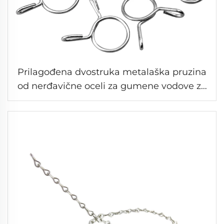
Prilagođena dvostruka metalaška pruzina
od nerđavične oceli za gumene vodove za
gorivo