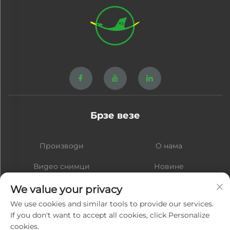
Брзе везе
Производи
О нама
Видео снимци
Новине
Контакт
Блог
We value your privacy
We use cookies and similar tools to provide our services.
If you don't want to accept all cookies, click Personalize
cookies.