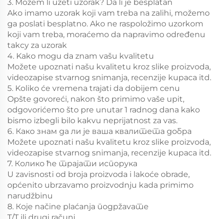
3. Možem li uzeti uzorak? Da li je besplatan
Ako imamo uzorak koji vam treba na zalihi, možemo
ga poslati besplatno. Ako ne raspoložimo uzorkom
koji vam treba, moraćemo da napravimo određenu
takсу za uzorak
4. Kako mogu da znam vašu kvalitetu
Možete upoznati našu kvalitetu kroz slike proizvoda,
videozapise stvarnog snimanja, recenzije kupaca itd.
5. Koliko će vremena trajati da dobijem cenu
Opšte govoreći, nakon što primimo vaše upit,
odgovorićemo što pre unutar 1 radnog dana kako
bismo izbegli bilo kakvu neprijatnost za vas.
6. Како знам да ли је ваша квалитета добра
Možete upoznati našu kvalitetu kroz slike proizvoda,
videozapise stvarnog snimanja, recenzije kupaca itd.
7. Колико ће трајати испорука
U zavisnosti od broja proizvoda i lakoće obrade,
općenito ubrzavamo proizvodnju kada primimo
narudžbinu
8. Које načine plaćanja подрžavате
T/T ili drugi računi