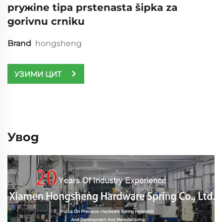
prужine tipa prstenasta šipka za
gorivnu crniku
Brand
hongsheng
УЗИМИ ЦИТ
Увод