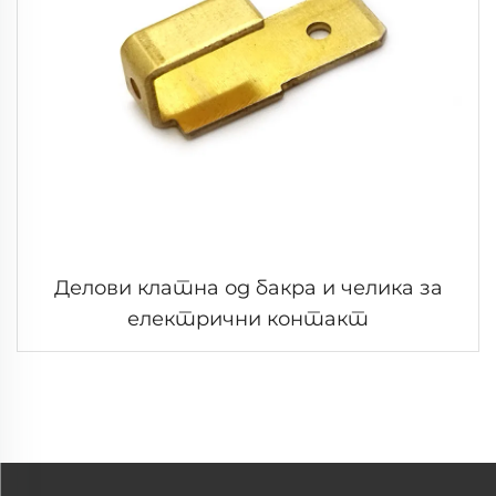
Делови клатна од бакра и челика за
електрични контакт