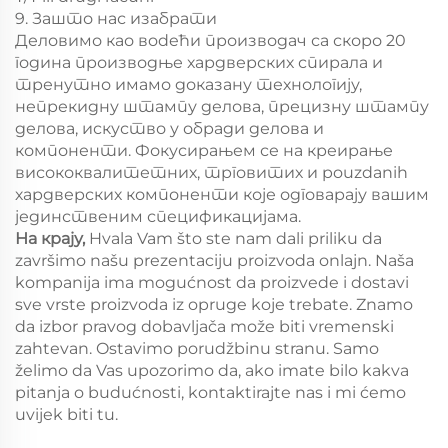
9. Зашто нас изабрати
Деловимо као вodeћи производач са скоро 20
година производње хардверских спирала и
тренутно имамо доказану технологију,
непрекидну штампу делова, прецизну штампу
делова, искуство у обради делова и
компоненти. Фокусирањем се на креирање
висококвалитетних, трговитих и pouzdanih
хардверских компоненти које одговарају вашим
јединственим спецификацијама.
На крају,
Hvala Vam što ste nam dali priliku da
završimo našu prezentaciju proizvoda onlajn. Naša
kompanija ima mogućnost da proizvede i dostavi
sve vrste proizvoda iz opruge koje trebate. Znamo
da izbor pravog dobavljača može biti vremenski
zahtevan. Ostavimo porudžbinu stranu. Samo
želimo da Vas upozorimo da, ako imate bilo kakva
pitanja o budućnosti, kontaktirajte nas i mi ćemo
uvijek biti tu.