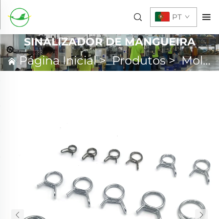
PT
SINALIZADOR DE MANGUEIRA
Página Inicial
>
Produtos
>
Mola Personalizada