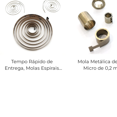
Tempo Rápido de
Mola Metálica d
Entrega, Molas Espirais
Micro de 0,2
Planas de Aço, Mola
Diâmetro 3 
Helicoidal de Força
Hongsheng c
Constante
Carbono Elevad
Constant