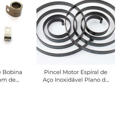
e Bobina
Pincel Motor Espiral de
 mm de
Aço Inoxidável Plano da
mm da
Hongsheng Retrátil
om Aço
Bobina Constante de
o Força
Força
e