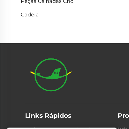
Peças Usinadas Cnc
Cadeia
Links Rápidos
Pro
Produtos
Sobre Nós
Mola 