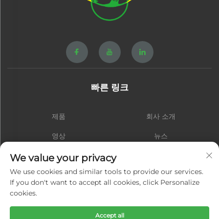
빠른 링크
제품
회사 소개
영상
뉴스
연락처
블로그
We value your privacy
We use cookies and similar tools to provide our services.
If you don't want to accept all cookies, click Personalize
cookies.
구독
Accept all