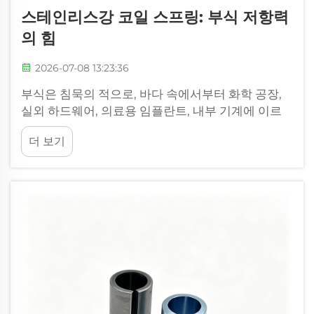
스테인리스강 코일 스프링: 부식 저항력
의 힘
2026-07-08 13:23:36
부식은 침묵의 적으로, 바다 속에서부터 화학 공장,
실외 하드웨어, 의료용 임플란트, 내부 기계에 이르
기까지 어디서나 존재한다. 일반 강재 코일 스프링조
더 보기
차도 이러한 환경에 노출되면 설계된 정상 수명을 초
과하여 지속하기 어렵다...