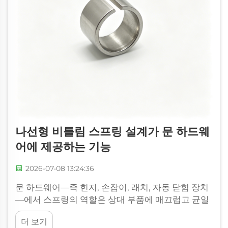
나선형 비틀림 스프링 설계가 문 하드웨
어에 제공하는 기능
2026-07-08 13:24:36
문 하드웨어—즉 힌지, 손잡이, 래치, 자동 닫힘 장치
—에서 스프링의 역할은 상대 부품에 매끄럽고 균일
한 복귀 토크를 전달하는 것이다. 이 목적을 달성할
더 보기
수 있는 스프링 유형은 여러 가지이지만, 나선형 비