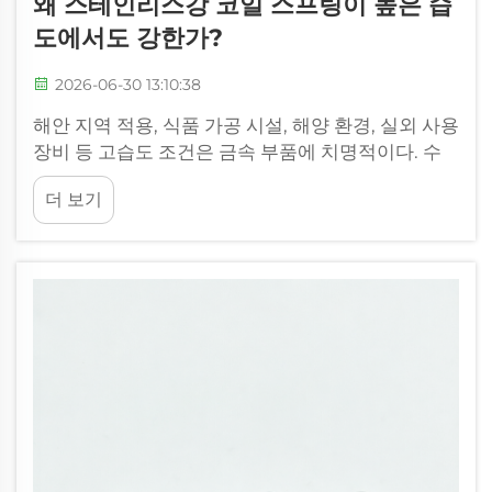
왜 스테인리스강 코일 스프링이 높은 습
도에서도 강한가?
2026-06-30 13:10:38
해안 지역 적용, 식품 가공 시설, 해양 환경, 실외 사용
장비 등 고습도 조건은 금속 부품에 치명적이다. 수
분은 산화를 유발하고, 수소 취성을 촉진하며, 피팅
더 보기
(균열의 원인 중 하나)을 일으킨다...