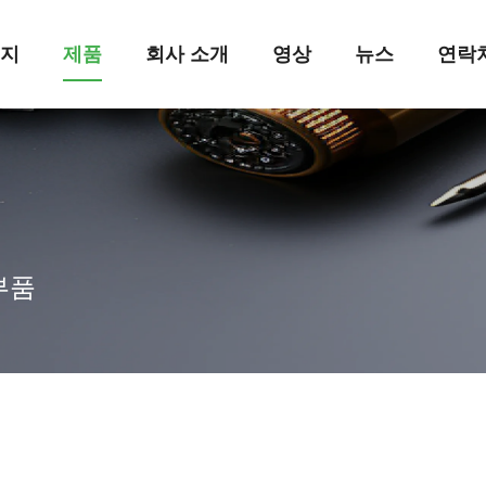
이지
제품
회사 소개
영상
뉴스
연락
부품