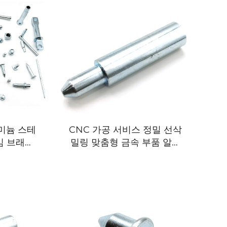
미늄 스테
CNC 가공 서비스 정밀 선삭
임 브래킷
밀링 맞춤형 금속 부품 알루
 벤딩 용
미늄 스테인리스강 티타늄 부
탬핑 부품
품