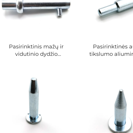
detalės
Pasirinktinis mažų ir
Pasirinktinės 
vidutinio dydžio
tikslumo alium
nerūdijančiojo plieno,
apdirbimo det
aliuminio ir titano lydinio
apdirbtos 
liejimas į formą, titano
nerūdijančiojo p
liejimo paslaugos
aliuminio met
komponentų ga
detalės