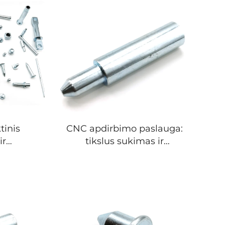
tinis
CNC apdirbimo paslauga:
ir
tikslus sukimas ir
 plieno
frezavimas, pasirinktinės
azerinio
metalinės detalės iš
lauga,
aliuminio, nerūdijančiojo
irinimo
plieno ir titano
štinių
komponentai
avimo