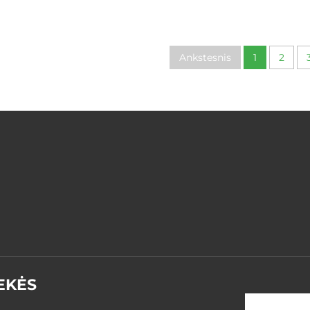
užsakymą: sukimas, vario
detalės, 5 aš
ir nerūdijančiojo plieno
apdirbimo ti
apdirbimo paslaugos,
metalinės ali
CNC tokio apdirbimas,
detalės, aliumini
Ankstesnis
1
2
aliuminio detalių
dalys, maš
gamyba
komponent
EKĖS