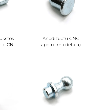
aukštos
Anodizuotų CNC
inio CNC
apdirbimo detalių
alės,
paslauga iš aliuminio ir
iš
nerūdijančiojo plieno,
lieno ir
individualus metalo
alinės
apdirbimas, mikrodėlių
mintojo
gamyba