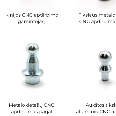
Kinijos CNC apdirbimo
Tikslaus metalo
gamintojas,
CNC apdirbima
specializuojantis tikslųjų
užsakymą: aliu
nerūdijančiojo plieno
plieno, vario d
mechaninių detalių ir
gamyba
automobilių
komponentų gamybą
pagal užsakymą
Metalo detalių CNC
Aukštos tiks
apdirbimas pagal
aliuminio CNC a