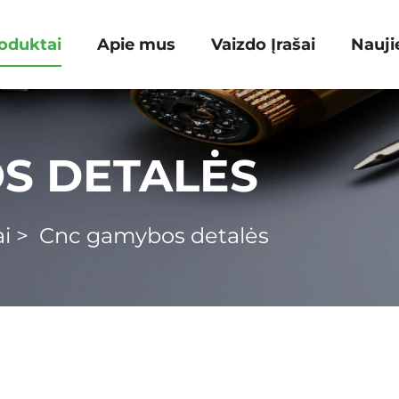
oduktai
Apie mus
Vaizdo Įrašai
Nauji
S DETALĖS
i
>
Cnc gamybos detalės