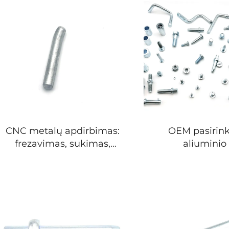
CNC metalų apdirbimas:
OEM pasirink
frezavimas, sukimas,
aliuminio 
aliuminio CNC sukimas,
nerūdijančiojo
mechaniniai
rėmo laikiklis, l
komponentų detalės
pjaustymo pas
lenkimo ir suv
paslaugos, lak
metalų štamp