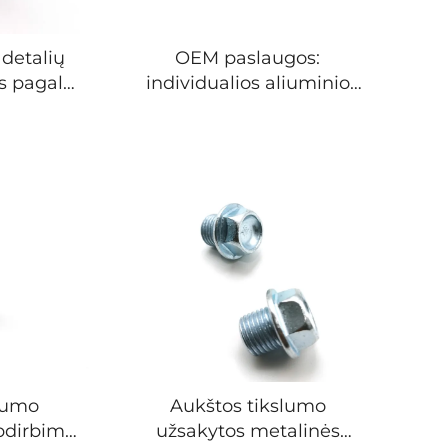
 detalių
OEM paslaugos:
s pagal
individualios aliuminio
minio,
metalo detalės, CNC
etalių
apdirbimas, brošavimas,
sukimas, frezavimas,
nerūdijančiojo plieno
komponentai
lumo
Aukštos tikslumo
pdirbimo
užsakytos metalinės