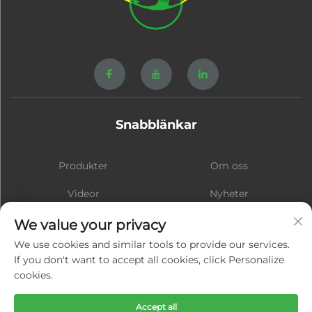
Snabblänkar
Produkter
Om oss
Videor
Nyheter
Kontakt
Blogg
We value your privacy
We use cookies and similar tools to provide our services.
If you don't want to accept all cookies, click Personalize
cookies.
Prenumerera
Accept all