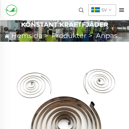
SV
KONSTANT KRAFTFJÄDER
Hemsida
>
Produkter
>
Anpassad Fjäder