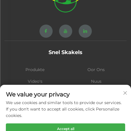
Snel Skakels
Produkte
Oor Ons
Video's
Nuus
Kontak
Blog
We value your privacy
We use cookies and similar tools to provide our services.
If you don't want to accept all cookies, click Personalize
cookies.
Teken aan
Accept all