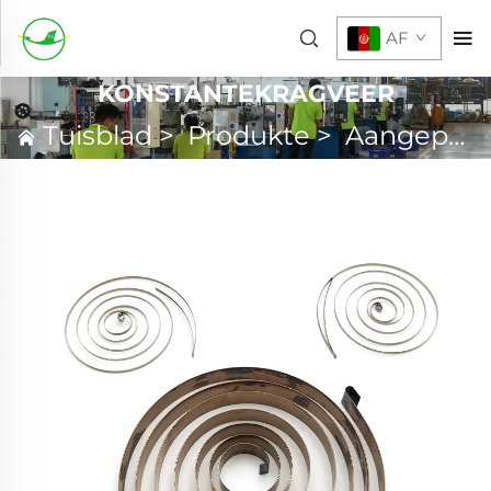
AF
KONSTANTEKRAGVEER
Tuisblad
>
Produkte
>
Aangepaste Veer