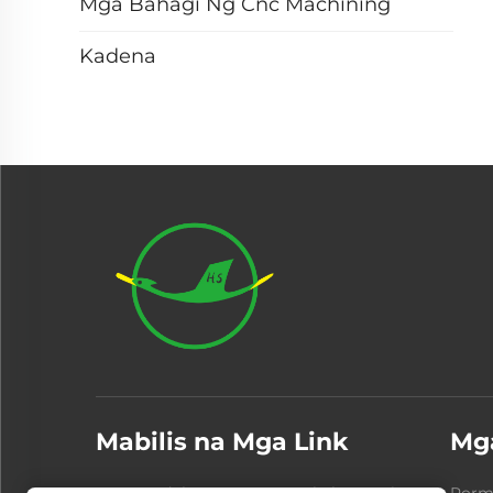
Mga Bahagi Ng Cnc Machining
Kadena
Mabilis na Mga Link
Mg
Mga Produkto
Tungkol Sa Amin
Porma