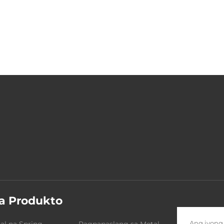
a Produkto
l na Spring
Pagpapaslang sa Metal