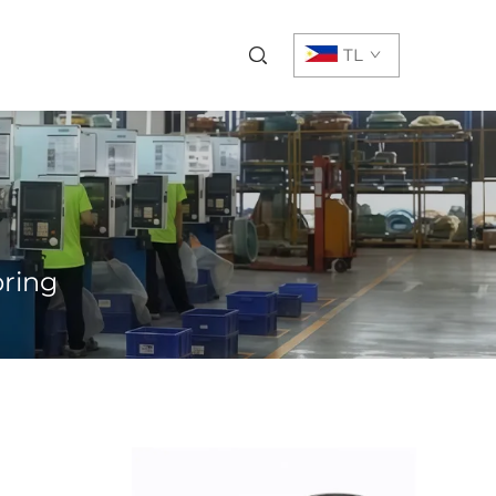
TL
pring