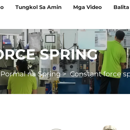
to
Tungkol Sa Amin
Mga Video
Balita
ORCE SPRING
>
Pormal na Spring
>
Constant force s