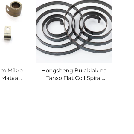
m Mikro
Hongsheng Bulaklak na
l Mataas
Tanso Flat Coil Spiral
Tansong
Brush Motor Cable
 Spring
Retractor Reel Constant
Force Spring