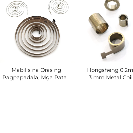
Mabilis na Oras ng
Hongsheng 0.2m
Pagpapadala, Mga Patag
3 mm Metal Coi
na Spiral na Paning na
na Karbon na 
Gawa sa Bakal, Constant
Constant Force
Force na Spiral na Paning