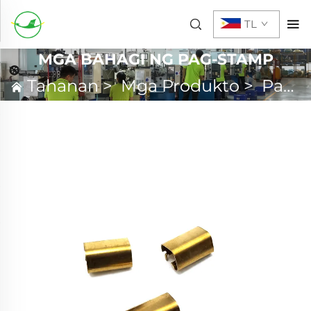
TL
MGA BAHAGI NG PAG-STAMP
Tahanan
>
Mga Produkto
>
Pagpapaslang sa Metal