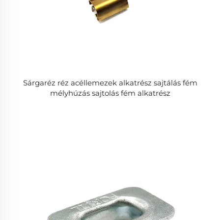
Sárgaréz réz acéllemezek alkatrész sajtálás fém
mélyhúzás sajtolás fém alkatrész