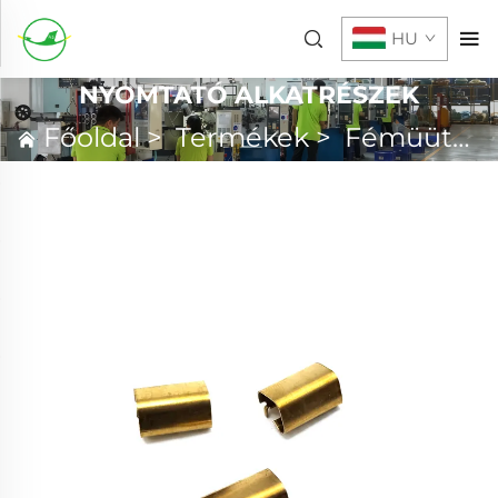
HU
NYOMTATÓ ALKATRÉSZEK
Főoldal
>
Termékek
>
Fémüütés