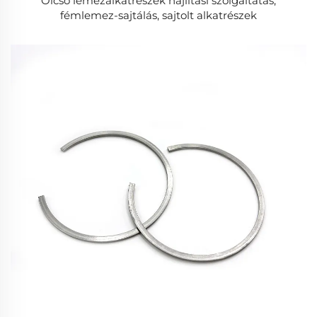
Olcsó lemezalkatrészek hajlítási szolgáltatás,
fémlemez-sajtálás, sajtolt alkatrészek