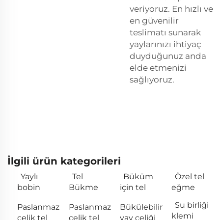
veriyoruz. En hızlı ve
en güvenilir
teslimatı sunarak
yaylarınızı ihtiyaç
duyduğunuz anda
elde etmenizi
sağlıyoruz.
İlgili ürün kategorileri
Yaylı
Tel
Büküm
Özel tel
bobin
Bükme
için tel
eğme
Su birliği
Paslanmaz
Paslanmaz
Bükülebilir
klemi
çelik tel
çelik tel
yay çeliği