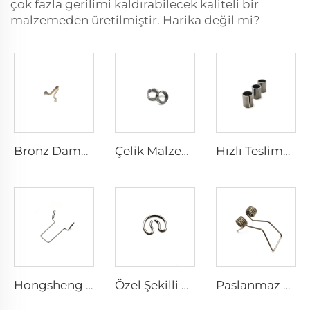
çok fazla gerilimi kaldırabilecek kaliteli bir
malzemeden üretilmiştir. Harika değil mi?
Bronz Damgalama Basılmış Parçalar Düz Yay Çelik Klip
Çelik Malzeme Yay Sürmeli Yatak Kılıfı Bölünmüş Boru Ürünleri
Hızlı Teslimat Süresi Çelik Basma Rulman Kılıfı
Hongsheng Tel Çubuğu Paslanmaz Çelik Tel Şekillendirme Eğme Yay
Özel Şekilli Paslanmaz Çelik Tel Şekillendirme Metal Eğme Yay
Paslanmaz Çelikli Çift Bükümlü Spiral Metal Küçük Torsiyon Yay