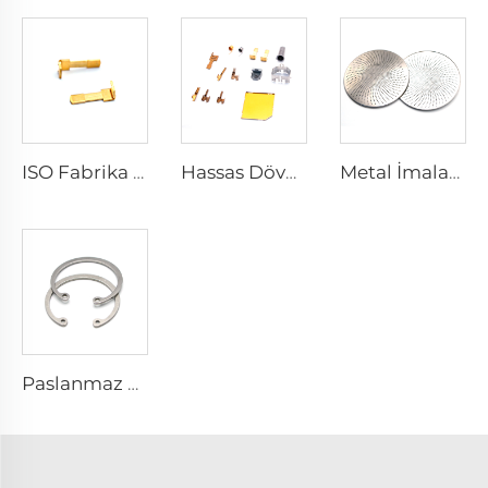
ISO Fabrika Pirinçli Sacın Dövülmesi Hizmeti Bakır Metal Parça
Hassas Dövme Hizmeti Bakır Pirinç Paslanmaz Çelik Küçük Metal Parça
Metal İmalatı Paslanmaz Çelik Servis Yuvarlak Baskı Parçaları
Paslanmaz Çelik 304 Dış Tip C-Saplamalı Yuva Tutma Halkası Mil İçin