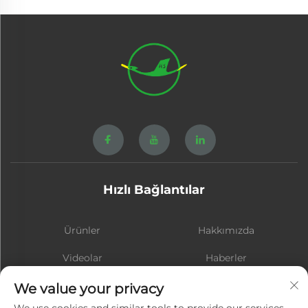
Hızlı Bağlantılar
Ürünler
Hakkımızda
Videolar
Haberler
İletişim
BLOG
We value your privacy