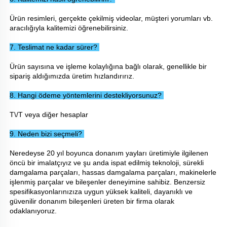
Ürün resimleri, gerçekte çekilmiş videolar, müşteri yorumları vb. 
aracılığıyla kalitemizi öğrenebilirsiniz. 
7. Teslimat ne kadar sürer? 
Ürün sayısına ve işleme kolaylığına bağlı olarak, genellikle bir 
sipariş aldığımızda üretim hızlandırırız. 
8. Hangi ödeme yöntemlerini destekliyorsunuz? 
T\/T veya diğer hesaplar 
9. Neden bizi seçmeli? 
Neredeyse 20 yıl boyunca donanım yayları üretimiyle ilgilenen 
öncü bir imalatçıyız ve şu anda ispat edilmiş teknoloji, sürekli 
damgalama parçaları, hassas damgalama parçaları, makinelerle 
işlenmiş parçalar ve bileşenler deneyimine sahibiz. Benzersiz 
spesifikasyonlarınızıza uygun yüksek kaliteli, dayanıklı ve 
güvenilir donanım bileşenleri üreten bir firma olarak 
odaklanıyoruz. 