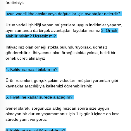
üreticisiyiz 
uzun vadeli ithalatçılar veya dağıtıcılar için avantajlar nelerdir? 
Uzun vadeli işbirliği yapan müşterilere uygun indirimler yaparız, 
aynı zamanda da birçok avantajdan faydalanırsınız 
3. Örnek 
alabilir miyim? Ücretsiz mi? 
İhtiyacınız olan örneği stokta bulunduruyorsak, ücretsiz 
gönderebiliriz. İhtiyacınız olan örneği stokta yoksa, belirli bir 
örnek ücreti almalıyız 
4. Kalitenizi nasıl bilebilirim? 
Ürün resimleri, gerçek çekim videoları, müşteri yorumları gibi 
kaynaklar aracılığıyla kalitemizi öğrenebilirsiniz 
5. Fiyatı ne kadar sürede alacağım? 
Genel olarak, sorgunuzu aldığımızdan sonra size uygun 
olmayan bir durum yaşamamanız için 1 iş günü içinde en kısa 
sürede yanıt veriyoruz 
6. Kalitemizi nasıl öğrenebilirim? 