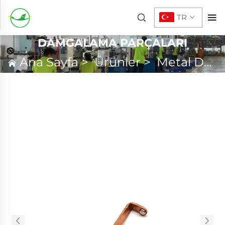
TR
DAMGALAMA PARÇALARI
Ana Sayfa
>
Ürünler
>
Metal Damgalama