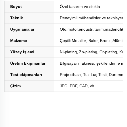
Boyut
Özel tasarım ve stokta
Teknik
Deneyimli mühendisler ve teknisyenler
Uygulamalar
Oto,motor,endüstri,tarım,madencilik,
Malzeme
Çeşitli Metaller; Bakır; Bronz, Alüm
Yüzey İşlemi
Ni-plating, Zn-plating, Cr-plating, K
Üretim Ekipmanları
Bilgisayar makinesi, şekillendirme m
Test ekipmanları
Proje cihazı, Tuz Luş Testi, Duromete
Çizim
JPG, PDF, CAD, vb.