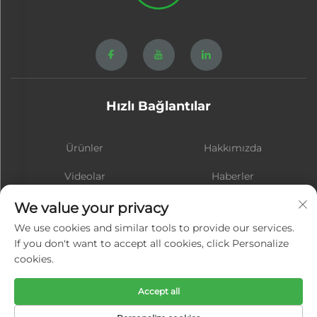
Hızlı Bağlantılar
Ürünler
Hakkımızda
Videolar
Haberler
İletişim
BLOG
We value your privacy
We use cookies and similar tools to provide our services.
If you don't want to accept all cookies, click Personalize
cookies.
Abone ol
Accept all
Telif Hakkı © Xiamen Hongsheng Hardware Spring Co., Ltd. Tüm