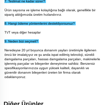
7. Teslimat ne kadar sürer? 
Ürün sayısına ve işleme kolaylığına bağlı olarak, genellikle bir 
sipariş aldığımızda üretim hızlandırırız. 
8. Hangi ödeme yöntemlerini destekliyorsunuz? 
T\/T veya diğer hesaplar 
9. Neden bizi seçmeli? 
Neredeyse 20 yıl boyunca donanım yayları üretimiyle ilgilenen 
öncü bir imalatçıyız ve şu anda ispat edilmiş teknoloji, sürekli 
damgalama parçaları, hassas damgalama parçaları, makinelerle 
işlenmiş parçalar ve bileşenler deneyimine sahibiz. Benzersiz 
spesifikasyonlarınızıza uygun yüksek kaliteli, dayanıklı ve 
güvenilir donanım bileşenleri üreten bir firma olarak 
odaklanıyoruz. 
Diğer Ürünler