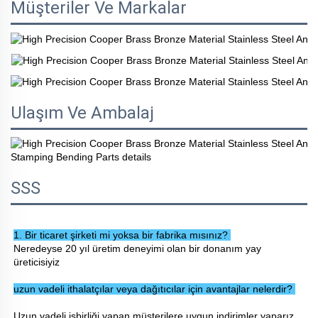
Müşteriler Ve Markalar
Ulaşım Ve Ambalaj
SSS
1. Bir ticaret şirketi mi yoksa bir fabrika mısınız? 
Neredeyse 20 yıl üretim deneyimi olan bir donanım yay 
üreticisiyiz 
uzun vadeli ithalatçılar veya dağıtıcılar için avantajlar nelerdir? 
Uzun vadeli işbirliği yapan müşterilere uygun indirimler yaparız, 