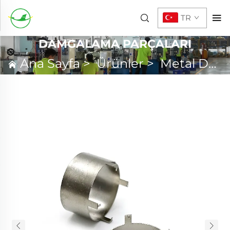
TR
DAMGALAMA PARÇALARI
Ana Sayfa
>
Ürünler
>
Metal Damgalama