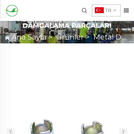
TR
DAMGALAMA PARÇALARI
Ana Sayfa
>
Ürünler
>
Metal Damgalama