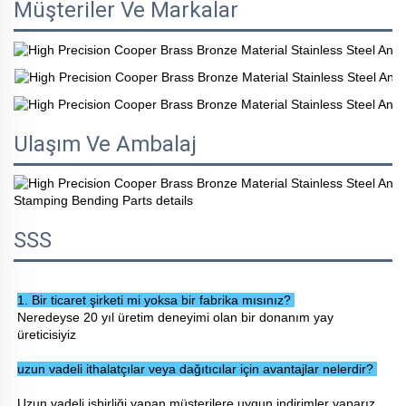
Müşteriler Ve Markalar
Ulaşım Ve Ambalaj
SSS
1. Bir ticaret şirketi mi yoksa bir fabrika mısınız? 
Neredeyse 20 yıl üretim deneyimi olan bir donanım yay 
üreticisiyiz 
uzun vadeli ithalatçılar veya dağıtıcılar için avantajlar nelerdir? 
Uzun vadeli işbirliği yapan müşterilere uygun indirimler yaparız, 