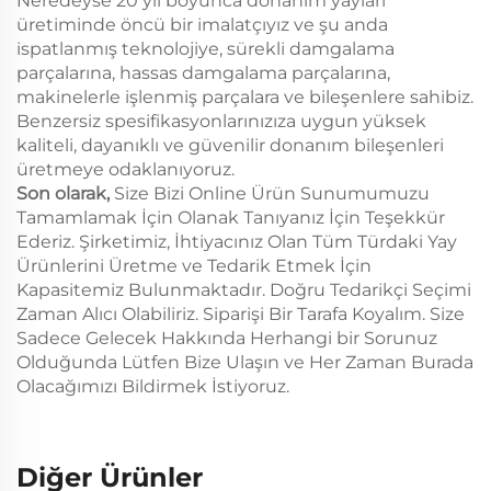
Neredeyse 20 yıl boyunca donanım yayları
üretiminde öncü bir imalatçıyız ve şu anda
ispatlanmış teknolojiye, sürekli damgalama
parçalarına, hassas damgalama parçalarına,
makinelerle işlenmiş parçalara ve bileşenlere sahibiz.
Benzersiz spesifikasyonlarınızıza uygun yüksek
kaliteli, dayanıklı ve güvenilir donanım bileşenleri
üretmeye odaklanıyoruz.
Son olarak,
Size Bizi Online Ürün Sunumumuzu
Tamamlamak İçin Olanak Tanıyanız İçin Teşekkür
Ederiz. Şirketimiz, İhtiyacınız Olan Tüm Türdaki Yay
Ürünlerini Üretme ve Tedarik Etmek İçin
Kapasitemiz Bulunmaktadır. Doğru Tedarikçi Seçimi
Zaman Alıcı Olabiliriz. Siparişi Bir Tarafa Koyalım. Size
Sadece Gelecek Hakkında Herhangi bir Sorunuz
Olduğunda Lütfen Bize Ulaşın ve Her Zaman Burada
Olacağımızı Bildirmek İstiyoruz.
Diğer Ürünler