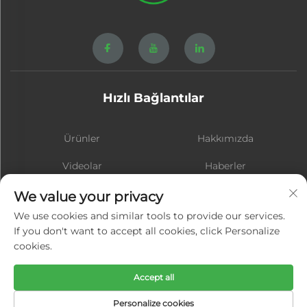
Hızlı Bağlantılar
Ürünler
Hakkımızda
Videolar
Haberler
İletişim
BLOG
We value your privacy
We use cookies and similar tools to provide our services.
If you don't want to accept all cookies, click Personalize
cookies.
Abone ol
Accept all
Telif Hakkı © Xiamen Hongsheng Hardware Spring Co., Ltd. Tüm
Personalize cookies