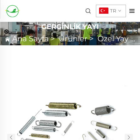
TR
GERGINLIK YAYI
Ana Sayfa
>
Ürünler
>
Özel Yay
>