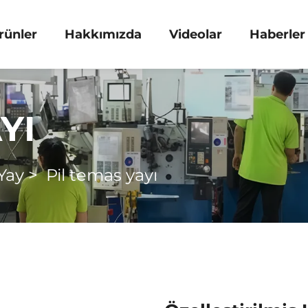
rünler
Hakkımızda
Videolar
Haberler
YI
Yay
>
Pil temas yayı