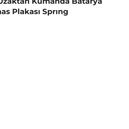
ş Uzaktan Kumanda Batarya
as Plakası Sprıng