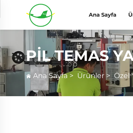
Ana Sayfa
Ü
PIL TEMAS YA
Ana Sayfa
>
Ürünler
>
Özel 