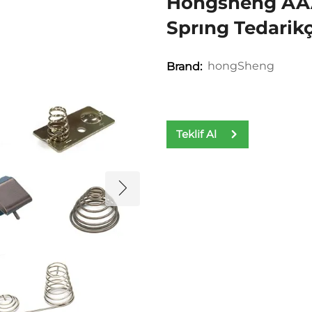
Hongsheng AAA
Sprıng Tedarikç
hongSheng
Brand:
Teklif Al