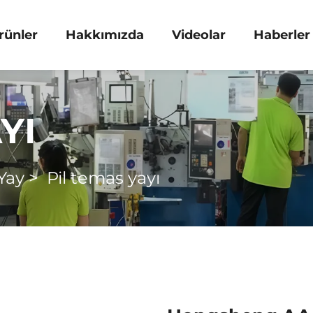
rünler
Hakkımızda
Videolar
Haberler
YI
Yay
>
Pil temas yayı