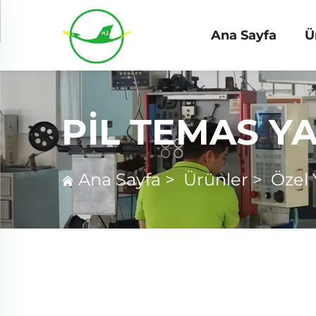
Ana Sayfa
Ü
PIL TEMAS YA
Ana Sayfa
>
Ürünler
>
Özel 