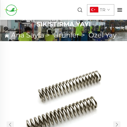
TR
SIKIŞTIRMA YAYI
Ana Sayfa
>
Ürünler
>
Özel Yay
>