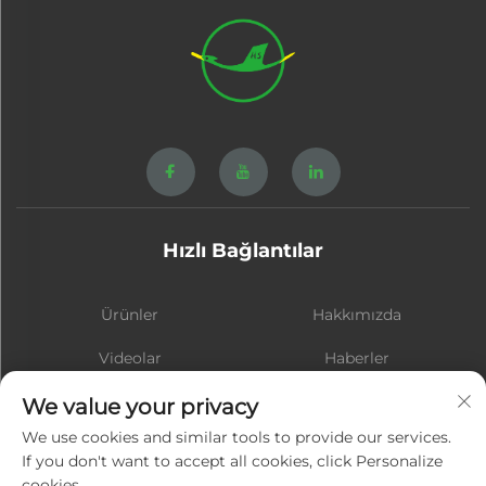
Hızlı Bağlantılar
Ürünler
Hakkımızda
Videolar
Haberler
İletişim
BLOG
We value your privacy
We use cookies and similar tools to provide our services.
If you don't want to accept all cookies, click Personalize
cookies.