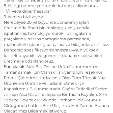
genellikle bir sipariş aldığımızda üretim hızlandırırız.
8. Hangi ödeme yöntemlerini destekliyorsunuz
T\/T veya diğer hesaplar
9. Neden bizi seçmeli
Neredeyse 20 yıl boyunca donanım yayları
üretiminde öncü bir imalatçıyız ve şu anda
ispatlanmış teknolojiye, sürekli damgalama
parçalarına, hassas damgalama parçalarına,
makinelerle işlenmiş parçalara ve bileşenlere sahibiz.
Benzersiz spesifikasyonlarınızıza uygun yüksek
kaliteli, dayanıklı ve güvenilir donanım bileşenleri
üretmeye odaklanıyoruz.
Son olarak,
Size Bizi Online Ürün Sunumumuzu
Tamamlamak İçin Olanak Tanıyanız İçin Teşekkür
Ederiz. Şirketimiz, İhtiyacınız Olan Tüm Türdaki Yay
Ürünlerini Üretme ve Tedarik Etmek İçin
Kapasitemiz Bulunmaktadır. Doğru Tedarikçi Seçimi
Zaman Alıcı Olabiliriz. Siparişi Bir Tarafa Koyalım. Size
Sadece Gelecek Hakkında Herhangi bir Sorunuz
Olduğunda Lütfen Bize Ulaşın ve Her Zaman Burada
Olacağımızı Bildirmek İstiyoruz.