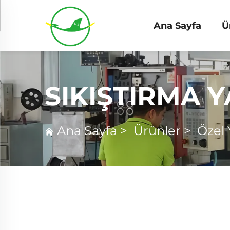
Ana Sayfa
Ü
SIKIŞTIRMA Y
Ana Sayfa
>
Ürünler
>
Özel 