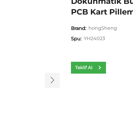
Dokunmatik But
PCB Kart Pille
hongSheng
Brand:
YH24023
Spu:
Teklif Al