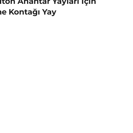
on Anahtar Yayları İçin
me Kontağı Yay