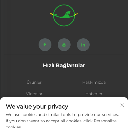
Hızlı Bağlantılar
Ürünler
Hakkımızda
Videolar
Haberler
İletişim
BLOG
We value your privacy
We use cookies and similar tools to provide our services.
If you don't want to accept all cookies, click Personalize
cookies.