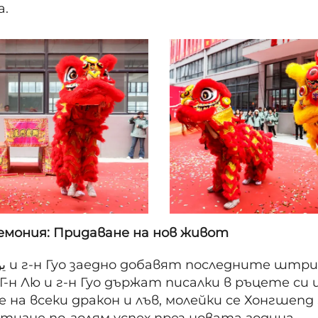
а.
мония: Придаване на нов живот
. Г-н Лю и г-н Гуо държат писалки в ръцете с
на всеки дракон и лъв, молейки се Хонгшeng S