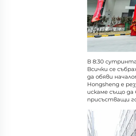
В 8:30 сутринт
Всички се събра
да обяви начал
Hongsheng е ре
искаме също да
присъстващи го