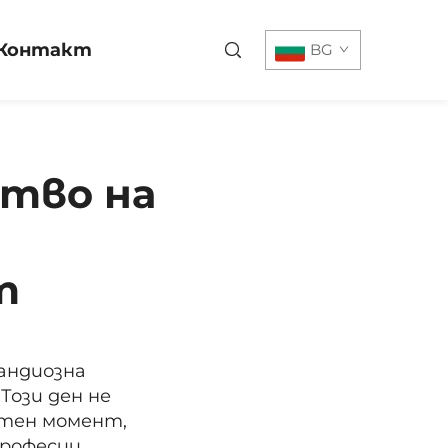
Контакт
BG
ство на
т
рандиозна
Този ден не
стен момент,
рофесии.