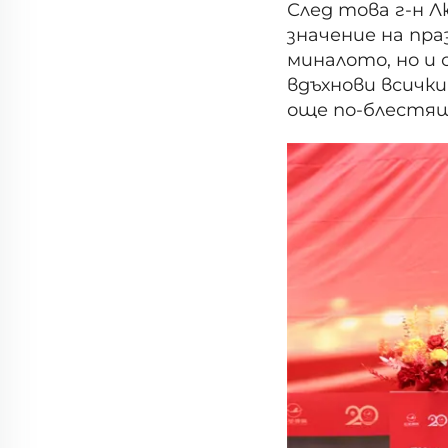
След това г-н Лю
значение на пр
миналото, но и 
вдъхнови всичк
още по-блестящ