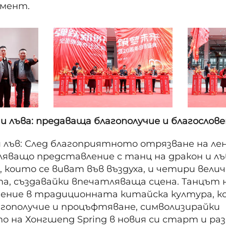
омент.
 и лъва: предаваща благополучие и благослов
и лъв: След благоприятното отрязване на ле
яващо представление с танц на дракон и лъв
 които се виват във въздуха, и четири вели
а, създавайки впечатляваща сцена. Танцът н
нение в традиционната китайска култура, к
агополучие и процъфтяване, символизирайки
 на Хонгшeng Spring в новия си старт и р