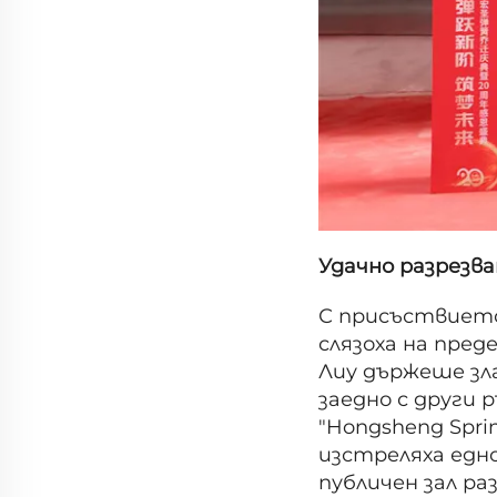
Удачно разрезва
С присъствието
слязоха на пред
Лиу държеше зл
заедно с други 
"Hongsheng Spr
изстреляха едно
публичен зал р