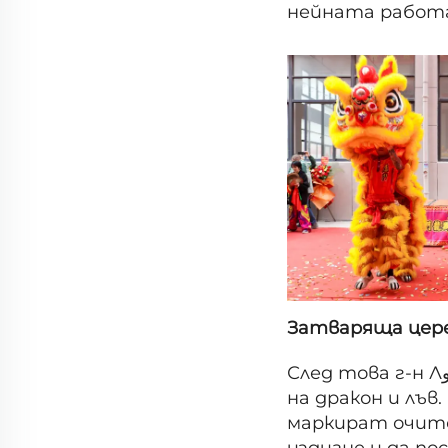
нейната работ
Затваряща цере
След това г-н Лيو и г-н Гуо заедно добавят последните штрихове към танца
на дракон и лъв
маркират очите 