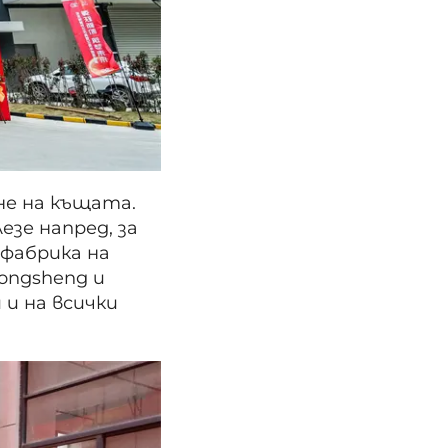
не на къщата.
езе напред, за
фабрика на
ongsheng и
и на всички