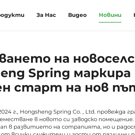
родукти
За Нас
Видео
Новини
ването на новосел
eng Spring маркира
н старт на нов пъ
024 г., Hongsheng Spring Co. , Ltd. провежда г
еместване в новото си заводско помещение. 
тап в развитието на companията, но и радо
от всички служители и гости от различни п