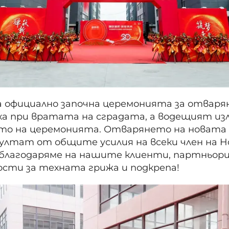
а официално започна церемонията за отваря
ха при вратата на сградата, а водещият изл
ото на церемонията. Отварянето на новата 
зултат от общите усилия на всеки член на H
 благодаряме на нашите клиенти, партньори 
сти за техната грижа и подкрепа!