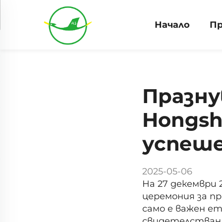
Начало
П
Празну
Hongsh
успеше
2025-05-06
На 27 декември 2
церемония за пр
само е важен е
свидетелстван 