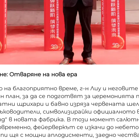
не: Отваряне на нова ера
 на благоприятно време, г-н Лиу и неговит
ен план, за да се подготвят за церемонията п
атни щрихари и бавно изряза червената ше
ръководители, символизирайки официалното 
ing" в новата фабрика. В този момент салю
временно, фейерверкът се изкачи до небето
азпи щя с мощни аплодисменти, заедно честв