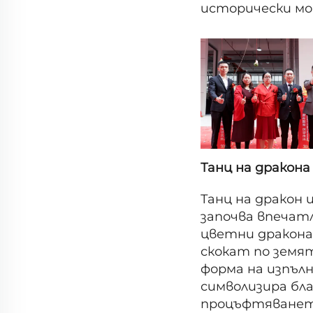
исторически м
Танц на дракона
Танц на дракон 
започва впечатл
цветни дракона,
скокат по земят
форма на изпъл
символизира бл
процъфтяването