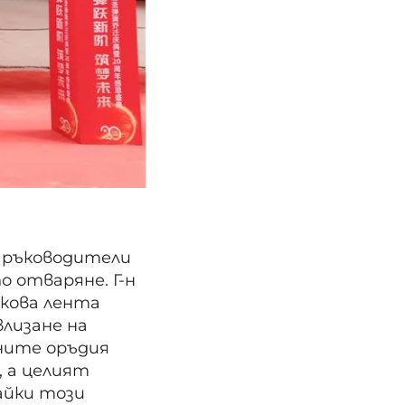
е ръководители
о отваряне. Г-н
лкова лента
влизане на
тните оръдия
, а целият
айки този