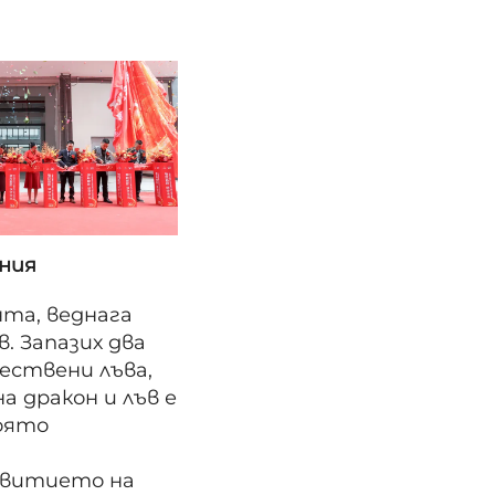
ения
нта, веднага
. Запазих два
чествени лъва,
а дракон и лъв е
оято
азвитието на