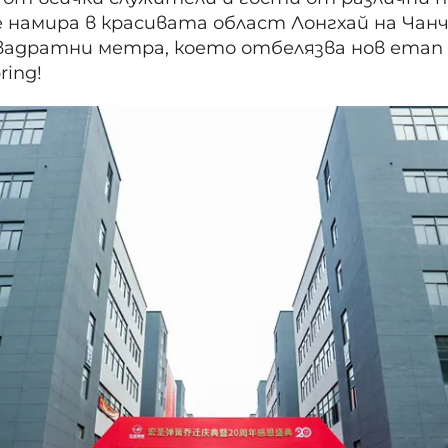
 намира в красивата област Лонгхай на Чанч
вадратни метра, което отбелязва нов етап
ring!