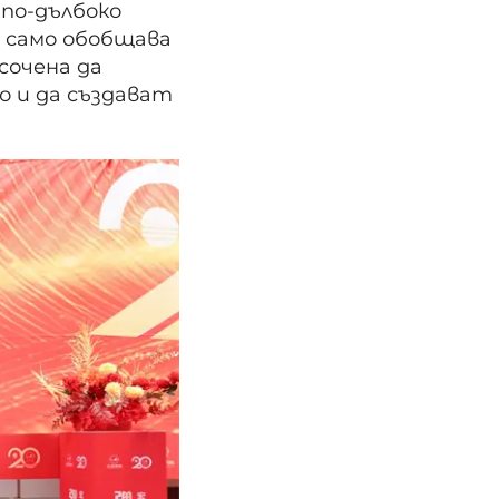
 по-дълбоко
е само обобщава
сочена да
о и да създават