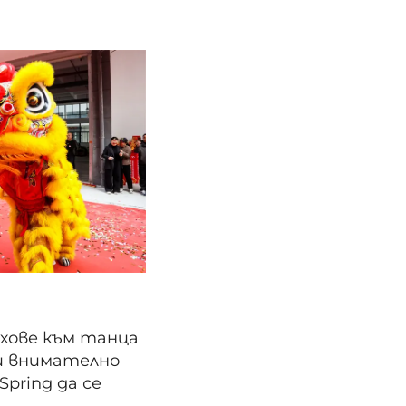
и и внимателно
pring да се