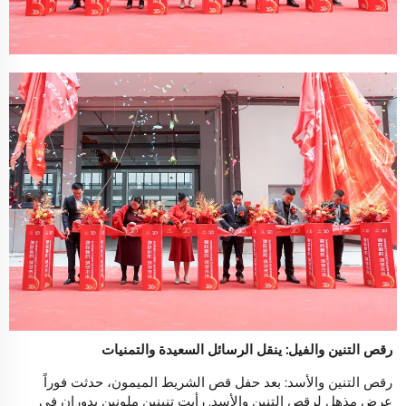
رقص التنين والفيل: ينقل الرسائل السعيدة والتمنيات
رقص التنين والأسد: بعد حفل قص الشريط الميمون، حدثت فوراً
عرض مذهل لرقص التنين والأسد. رأيت تنينين ملونين يدوران في