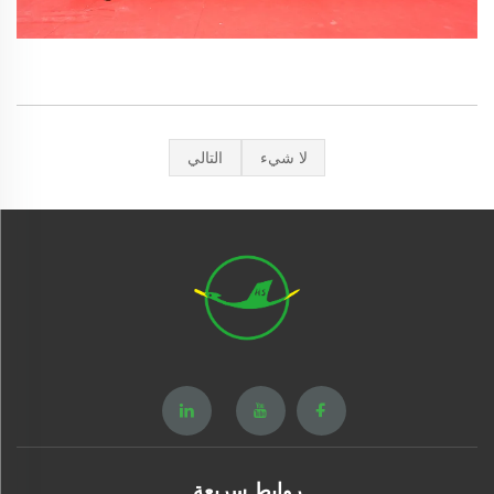
لا شيء
التالي
روابط سريعة