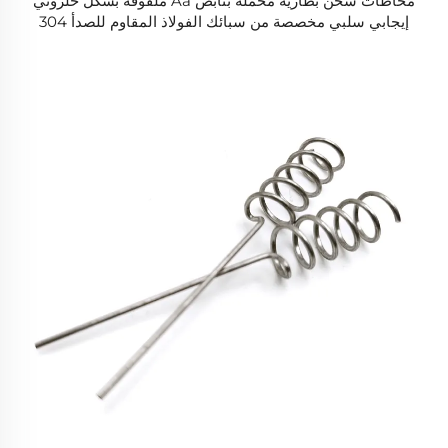
مُخاطات شحن بطارية مُحمّلة بنابض Aa ملفوفة بشكل حلزوني
إيجابي سلبي مخصصة من سبائك الفولاذ المقاوم للصدأ 304