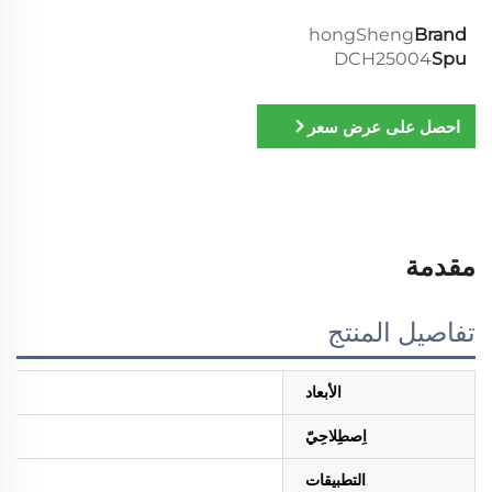
hongSheng
Brand
DCH25004
Spu
احصل على عرض سعر
مقدمة
تفاصيل المنتج
الأبعاد
اِصطِلاحِيّ
التطبيقات