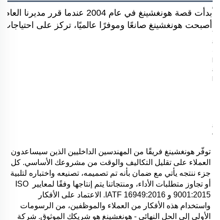
بدأت قصة هونغشينغ في عام 2004 
أصبحت هونغشينغ صانعًا وموفرًا عالميًا، تركز على احتياجات ال
توفّر هونغشينغ فريقًا من المهندسين الداخليين الذين سيساعدون 
العملاء على تقليل التكاليف والوقت من مشروعك الأساسي. كل 
جزء ننتجه يأتي مع ضمان بأنه تم تصميمه، تصنيعه واختباره لتلبية 
أو تجاوز متطلبات الأداء، ومنتجاتنا يتم إنتاجها وفقًا لمعايير ISO 
9001:2015 و IATF 16949:2016. الاعتماد على الأفكار 
واستخدام هذه الأفكار من العملاء والموظفين، من الرسومات 
الأولى إلى الحل النهائي - هونغشينغ هو شريكك الموثوق. شركة 